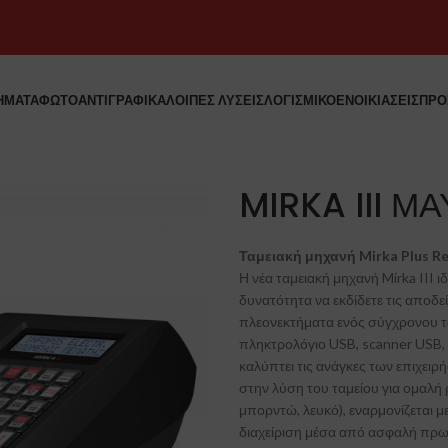
ΗΜΑΤΑ
ΦΩΤΟΑΝΤΙΓΡΑΦΙΚΑ
ΛΟΙΠΕΣ ΛΥΣΕΙΣ
ΛΟΓΙΣΜΙΚΟ
ΕΝΟΙΚΙΑΣΕΙΣ
ΠΡΟ
MIRKA III Μ
Ταμειακή μηχανή Mirka Plus Re
Η νέα ταμειακή μηχανή Mirka III ι
δυνατότητα να εκδίδετε τις αποδεί
πλεονεκτήματα ενός σύγχρονου τα
πληκτρολόγιο USB, scanner USB, 
καλύπτει τις ανάγκες των επιχειρ
στην λύση του ταμείου για ομαλή
μπορντώ, λευκό), εναρμονίζεται 
διαχείριση μέσα από ασφαλή πρωτ