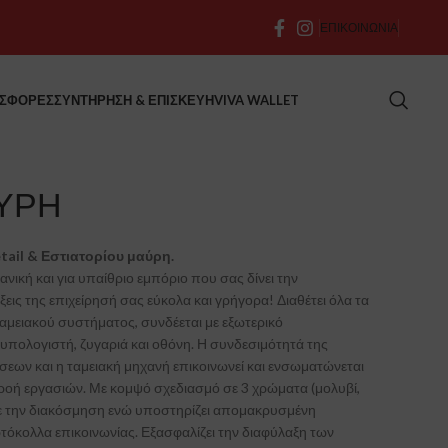
ΕΠΙΚΟΙΝΩΝΙΑ
ΣΦΟΡΕΣ
ΣΥΝΤΗΡΗΣΗ & ΕΠΙΣΚΕΥΗ
VIVA WALLET
ΑΥΡΗ
tail & Εστιατορίου μαύρη.
δανική και για υπαίθριο εμπόριο που σας δίνει την
ξεις της επιχείρησή σας εύκολα και γρήγορα! Διαθέτει όλα τα
μειακού συστήματος, συνδέεται με εξωτερικό
υπολογιστή, ζυγαριά και οθόνη. Η συνδεσιμότητά της
ήσεων και η ταμειακή μηχανή επικοινωνεί και ενσωματώνεται
 ροή εργασιών. Με κομψό σχεδιασμό σε 3 χρώματα (μολυβί,
με την διακόσμηση ενώ υποστηρίζει απομακρυσμένη
όκολλα επικοινωνίας. Εξασφαλίζει την διαφύλαξη των