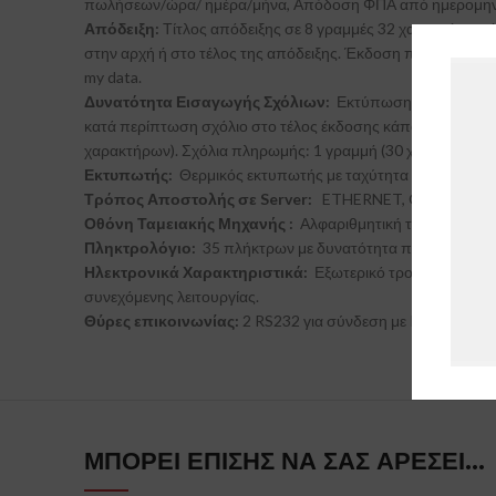
πωλήσεων/ώρα/ ημέρα/μήνα, Απόδοση ΦΠΑ από ημερομηνία
Απόδειξη:
Τίτλος απόδειξης σε 8 γραμμές 32 χαρακτήρων 
στην αρχή ή στο τέλος της απόδειξης. Έκδοση πιστωτικών α
my data.
Δυνατότητα Εισαγωγής Σχόλιων:
Εκτύπωση σχολίων στην
κατά περίπτωση σχόλιο στο τέλος έκδοσης κάποιου παραστα
χαρακτήρων). Σχόλια πληρωμής: 1 γραμμή (30 χαρακτήρες),
Εκτυπωτής:
Θερμικός εκτυπωτής με ταχύτητα εκτύπωσης 15l
Τρόπος Αποστολής σε Server:
ETHERNET, GPRS (προαι
Οθόνη Ταμειακής Μηχανής :
Αλφαριθμητική τύπου LCD, 
Πληκτρολόγιο:
35 πλήκτρων με δυνατότητα προγραμματι
Ηλεκτρονικά Χαρακτηριστικά:
Εξωτερικό τροφοδοτικό in
συνεχόμενης λειτουργίας.
Θύρες επικοινωνίας:
2 RS232 για σύνδεση με PC, Scanner
ΜΠΟΡΕΊ ΕΠΊΣΗΣ ΝΑ ΣΑΣ ΑΡΈΣΕΙ…