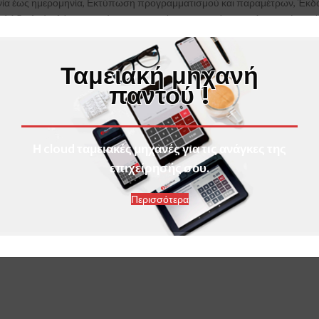
 έως ημερομηνία, Εκτύπωση προγραμματισμού και παραμέτρων, Έκδοσ
ή 16 διπλού πλάτους και ύψους με αυτόματο κεντράρισμα, 6 γραμμές υπ
ποδείξεων. Έκδοση ειδικών ακυρωτικών στοιχείων. Διαχείριση τραπεζιών
 άρχη της απόδειξης 6 γραμμών των 32 χαρακτήρων ή 16 διπλού πλάτο
Ταμειακή μηχανή
τικού, εκτύπωση σχολίων στο τέλος της απόδειξης 3 γραμμών των 32 χ
παντού !
 σχόλια πελατών: 4 γραμμές 32 χαρακτήρων, τρεχούμενο διαφημιστικό 
ine/sec, Μία (1) χαρτοταινία με πλάτος 57mm, 32 χαρακτήρες / γραμμή,
ρετικά)
φωτιζόμενη 2 γραμμή 16 χαρακτήρων
Η cloud ταμειακές μηχανές για τις ανάγκες της
σμού κάποιων πλήκτρων.
επιχείρησής σου.
 230V out 12V 2,5A. Κατανάλωση 17W, εκτύπωση 53W, εσωτερική μπαταρ
Περισσότερα
, ζυγαριά, εξωτερική οθόνη, εξωτερικό πληκτρολόγιο, 2 USB, σύνδεση 