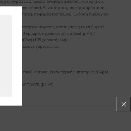
η αντίγραφου Ζ ημέρας αναφορά ηλεκτρονικού αρχείου.
ότιτλος (32 χαρακτήρες). Δυνατότητα γραφικής παράστασης
 ( με δυνατότητα μεταφοράς τραπεζιού). Έκδοση τιμολογίου
υς, με δυνατότητα αυτόματης εκτύπωσης ή το επιθυμητό
αρακτήρων, 3 γραμμές σχόλια (εντός απόδειξης – 32
μήνυμα στην οθόνη (105 χαρακτήρων).
 ανιχνευτής τέλους χαρτοταινίας
ία (προαιρετικά), αυτονομία εσωτερικής μπαταρίας 8 ώρες
δικτύου ETHERNET/WEB (RJ-45)