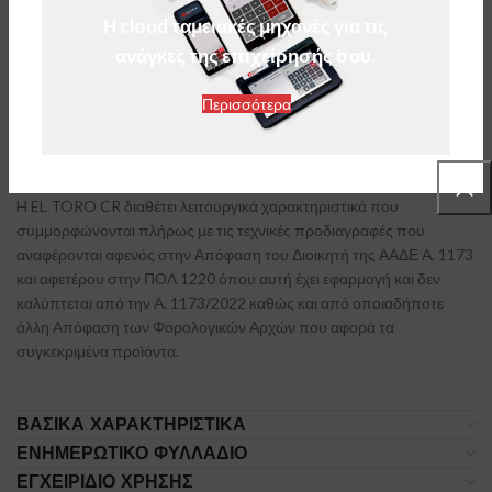
ταμειακή μηχανή, χωρίς συμβιβασμούς σε ποιότητα και
Η cloud ταμειακές μηχανές για τις
λειτουργικότητα, με σύγχρονα χαρακτηριστικά τελευταίας
ανάγκες της επιχείρησής σου.
τεχνολογίας και παράλληλα με δυνατότητα σύνδεσης πολλαπλών
περιφερειακών συστημάτων.
Περισσότερα
Διαθέτει απλή & γρήγορη εγκατάσταση και αξιόπιστη διασύνδεση
με τις γνωστότερες εφαρμογές λογισμικού της αγοράς.
H EL TORO CR διαθέτει λειτουργικά χαρακτηριστικά που
συμμορφώνονται πλήρως με τις τεχνικές προδιαγραφές που
αναφέρονται αφενός στην Απόφαση του Διοικητή της ΑΑΔΕ Α. 1173
και αφετέρου στην ΠΟΛ 1220 όπου αυτή έχει εφαρμογή και δεν
καλύπτεται από την Α. 1173/2022 καθώς και από οποιαδήποτε
άλλη Απόφαση των Φορολογικών Αρχών που αφορά τα
συγκεκριμένα προϊόντα.
ΒΑΣΙΚΑ ΧΑΡΑΚΤΗΡΙΣΤΙΚΑ
ΕΝΗΜΕΡΩΤΙΚΌ ΦΥΛΛΆΔΙΟ
ΕΓΧΕΙΡΊΔΙΟ ΧΡΉΣΗΣ