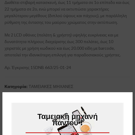
Διαθέτει στιβαρή κατασκευή, έως 11 τμήματα σε 1ο επίπεδο και έως
22 τμήματα σε 2ο, ενώ μπορεί να εκτυπώσει χαρακτήρες
μεγαλύτερου μεγέθους (διπλού ύψους και πάχους), με παράλληλη
ρύθμιση της έντασης του μαύρου χρώματος στην εκτύπωση.
Με 2 LCD οθόνες (πελάτη & χρήστη) υψηλής ευκρίνειας και με
δυνατότητα πλήρους διαχείρισης έως 300 πελάτες, έως 10
χειριστές με χρήση κωδικού και έως 20.000 είδη με barcode,
αποτελεί την ιδανικότερη επιλογή για παραδοσιακούς χρήστες.
Αρ. Έγκρισης 15DNB 663/25-01-24
Κατηγορία:
ΤΑΜΕΙΑΚΕΣ ΜΗΧΑΝΕΣ
Share:
ΕΠΙΠΛΈΟΝ ΠΛΗΡΟΦΟΡΊΕΣ
Ταμειακή μηχανή
παντού !
Με την EL TORO CR μπορείτε να αποκτήσετε μία οικονομική