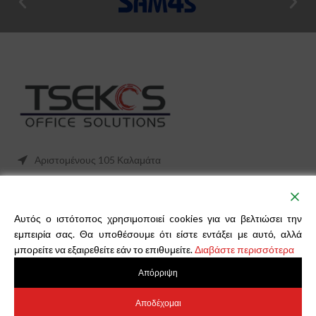
Αριστομένους 105 Καλαμάτα
27210 21927
thtsekos@hotmail.com
Αυτός ο ιστότοπος χρησιμοποιεί cookies για να βελτιώσει την
Ωράριο Λειτουργίας
εμπειρία σας. Θα υποθέσουμε ότι είστε εντάξει με αυτό, αλλά
Δευτέρα - Παρασκευή : 09:00-14:00
μπορείτε να εξαιρεθείτε εάν το επιθυμείτε.
Διαβάστε περισσότερα
Τρίτη - Πέμπτη - Παρασκευή : 18:00-20:30
Απόρριψη
Σάββατο : 10:00-13:30
Αποδέχομαι